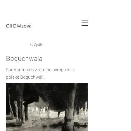
Oli Divisova
< Zpět
Boguchwala
Soubor maleb z letního sympozia v
polské Boguchwali.