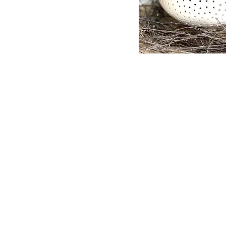
Ovoid
II
Rychlý náhl