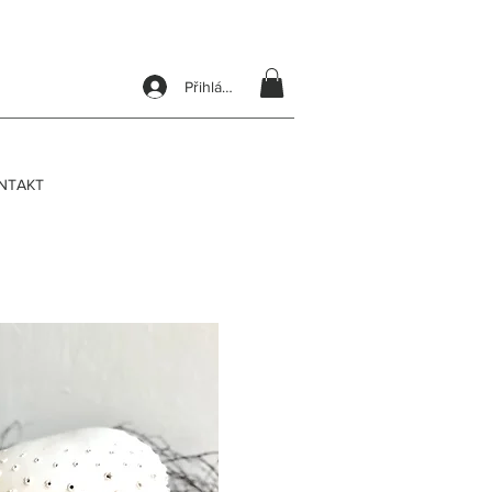
Přihlásit se
NTAKT
orcelánu.