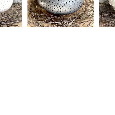
Ovoid
Ovoid
III
II
ed
Rychlý náhled