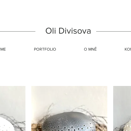
Oli Divisova
ME
PORTFOLIO
O MNĚ
KO
 DIVISOVA - originální šperky, náramky, náušnice z p